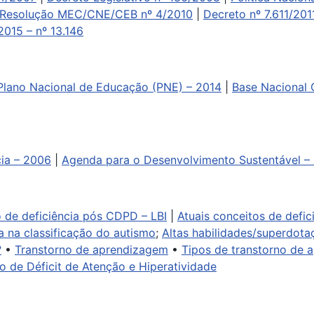
Resolução MEC/CNE/CEB nº 4/2010
|
Decreto nº 7.611/201
2015 – nº 13.146
Plano Nacional de Educação (PNE) – 2014
|
Base Nacional 
ia – 2006
|
Agenda para o Desenvolvimento Sustentável –
o de deficiência pós CDPD – LBI
|
Atuais conceitos de defi
 na classificação do autismo
;
Altas habilidades/superdota
?
•
Transtorno de aprendizagem
•
Tipos de transtorno de 
o de Déficit de Atenção e Hiperatividade