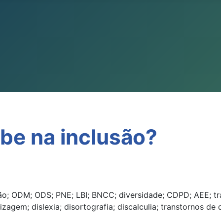
be na inclusão?
ão; ODM; ODS; PNE; LBI; BNCC; diversidade; CDPD; AEE; tra
agem; dislexia; disortografia; discalculia; transtornos de 