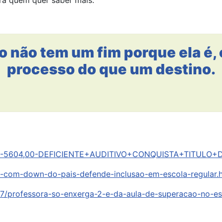
ara quem quer saber mais.
ão não tem um fim porque ela é,
processo do que um destino.
701038-5604,00-DEFICIENTE+AUDITIVO+CONQUISTA+TITULO
a-com-down-do-pais-defende-inclusao-em-escola-regular.
07/professora-so-enxerga-2-e-da-aula-de-superacao-no-e