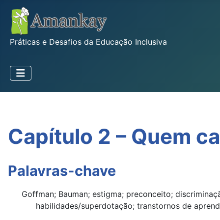
Práticas e Desafios da Educação Inclusiva
Capítulo 2 – Quem ca
Palavras-chave
Goffman; Bauman; estigma; preconceito; discriminaç
habilidades/superdotação; transtornos de aprendiz