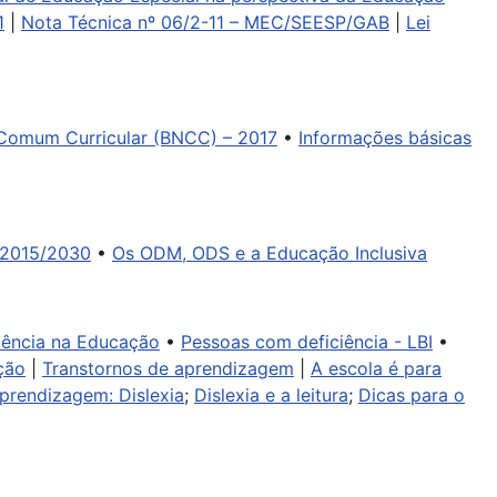
1
|
Nota Técnica nº 06/2-11 – MEC/SEESP/GAB
|
Lei
Comum Curricular (BNCC) – 2017
•
Informações básicas
 2015/2030
•
Os ODM, ODS e a Educação Inclusiva
ciência na Educação
•
Pessoas com deficiência - LBI
•
ção
|
Transtornos de aprendizagem
|
A escola é para
aprendizagem: Dislexia
;
Dislexia e a leitura
;
Dicas para o