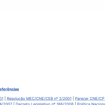
referências
01
|
Resolução MEC/CNE/CEB nº 2/2001
|
Parecer CNE/CP 
94/2007
|
Decreto Legislativo nº 186/2008
|
Política Nacio