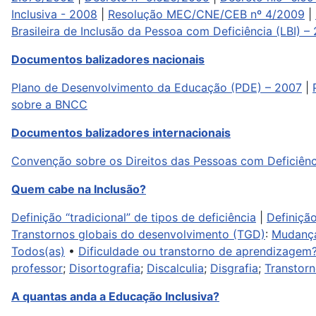
Inclusiva - 2008
|
Resolução MEC/CNE/CEB nº 4/2009
|
Brasileira de Inclusão da Pessoa com Deficiência (LBI) – 
Documentos balizadores nacionais
Plano de Desenvolvimento da Educação (PDE) – 2007
|
sobre a BNCC
Documentos balizadores internacionais
Convenção sobre os Direitos das Pessoas com Deficiênc
Quem cabe na Inclusão?
Definição “tradicional” de tipos de deficiência
|
Definiçã
Transtornos globais do desenvolvimento (TGD)
:
Mudança
Todos(as)
•
Dificuldade ou transtorno de aprendizagem
professor
;
Disortografia
;
Discalculia
;
Disgrafia
;
Transtorn
A quantas anda a Educação Inclusiva?