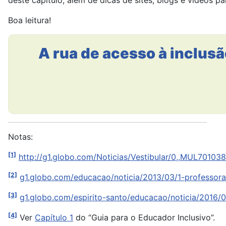
deste capítulo, além de dicas de sites, blogs e vídeos p
Boa leitura!
A rua de acesso à inclus
Notas:
[1]
http://g1.globo.com/Noticias/Vestibular/0,,MUL
[2]
g1.globo.com/educacao/noticia/2013/03/1-professor
[3]
g1.globo.com/espirito-santo/educacao/noticia/2016/
[4]
Ver
Capítulo 1
do “Guia para o Educador Inclusivo”.