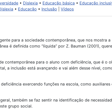
versidade
•
Dislexia
•
Educação básica
•
Educação inclusi
Dislexia
•
Educação
•
Inclusão
|
Vídeos
ngente para a sociedade contemporânea, que nos mostra a
a é definida como “líquida” por Z. Bauman (2001), queren
e contemporânea para o aluno com deficiência, que é o ob
tal, a inclusão está avançando e vai além desse nível, co
eficiência exercendo funções na escola, como auxiliares 
eral, também se faz sentir na identificação de necessida
este grupo social.